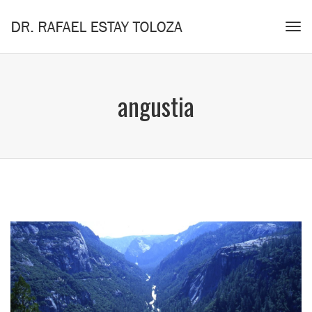
Tog
navi
angustia