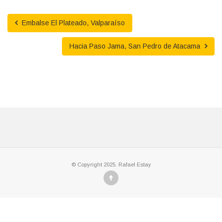
Embalse El Plateado, Valparaíso
Hacia Paso Jama, San Pedro de Atacama
© Copyright 2025. Rafael Estay