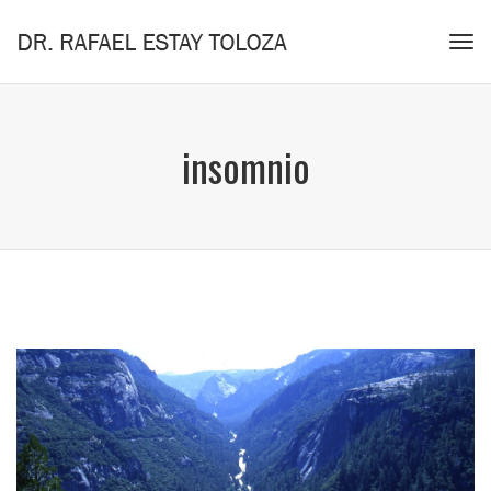
Tog
navi
insomnio